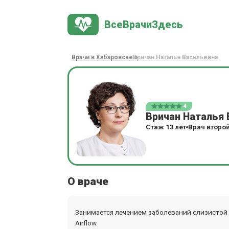
ВсеВрачиЗдесь
Врачи в Хабаровске
Вричан Наталья Васильевна
4
Вричан Наталья
Стаж 13 лет
Врач второй
О враче
Занимается лечением заболеваний слизистой о
Airflow.