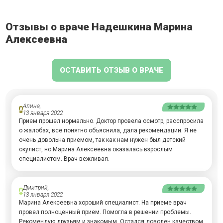
Отзывы о враче Надешкина Марина
Алексеевна
ОСТАВИТЬ ОТЗЫВ О ВРАЧЕ
Алина,
А
13 января 2022
Прием прошел нормально. Доктор провела осмотр, расспросила
о жалобах, все понятно объяснила, дала рекомендации. Я не
очень довольна приемом, так как нам нужен был детский
окулист, но Марина Алексеевна оказалась взрослым
специалистом. Врач вежливая.
Дмитрий,
А
13 января 2022
Марина Алексеевна хороший специалист. На приеме врач
провел полноценный прием. Помогла в решении проблемы.
Рекомендую друзьям и знакомым. Остался доволен качеством