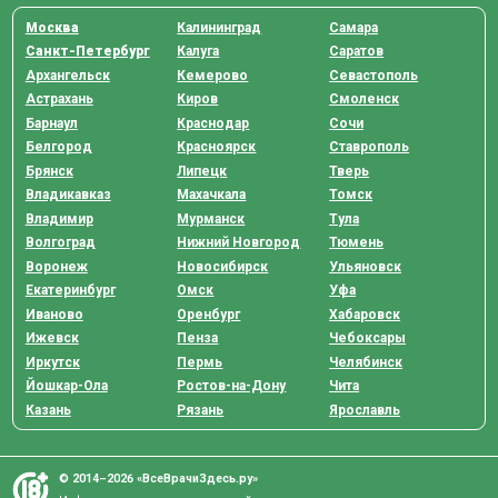
Москва
Калининград
Самара
Санкт-Петербург
Калуга
Саратов
Архангельск
Кемерово
Севастополь
Астрахань
Киров
Смоленск
Барнаул
Краснодар
Сочи
Белгород
Красноярск
Ставрополь
Брянск
Липецк
Тверь
Владикавказ
Махачкала
Томск
Владимир
Мурманск
Тула
Волгоград
Нижний Новгород
Тюмень
Воронеж
Новосибирск
Ульяновск
Екатеринбург
Омск
Уфа
Иваново
Оренбург
Хабаровск
Ижевск
Пенза
Чебоксары
Иркутск
Пермь
Челябинск
Йошкар-Ола
Ростов-на-Дону
Чита
Казань
Рязань
Ярославль
© 2014–2026 «ВсеВрачиЗдесь.ру»