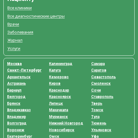
Все клиники
Все диагностические центры
Врачи
Заболевания
Журнал
Услуги
Москва
Калининград
Самара
Санкт-Петербург
Калуга
Саратов
Архангельск
Кемерово
Севастополь
Астрахань
Киров
Смоленск
Барнаул
Краснодар
Сочи
Белгород
Красноярск
Ставрополь
Брянск
Липецк
Тверь
Владикавказ
Махачкала
Томск
Владимир
Мурманск
Тула
Волгоград
Нижний Новгород
Тюмень
Воронеж
Новосибирск
Ульяновск
Екатеринбург
Омск
Уфа