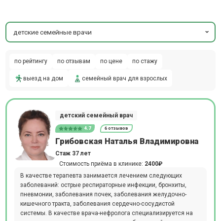
детские семейные врачи
по рейтингу
по отзывам
по цене
по стажу
выезд на дом
семейный врач для взрослых
детский семейный врач
4.7
6 отзывов
Грибовская Наталья Владимировна
Стаж 37 лет
Стоимость приёма в клинике:
2400₽
В качестве терапевта занимается лечением следующих
заболеваний: острые респираторные инфекции, бронхиты,
пневмонии, заболевания почек, заболевания желудочно-
кишечного тракта, заболевания сердечно-сосудистой
системы. В качестве врача-нефролога специализируется на