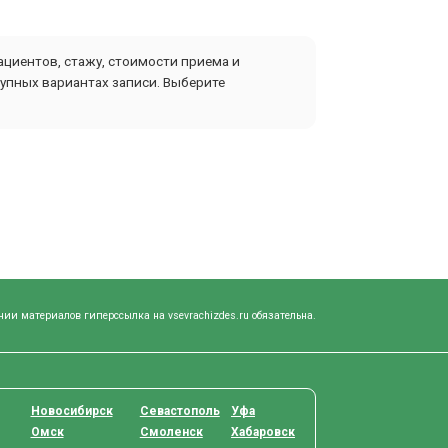
ациентов, стажу, стоимости приема и
упных вариантах записи. Выберите
нии материалов гиперссылка на vsevrachizdes.ru обязательна.
Новосибирск
Севастополь
Уфа
Омск
Смоленск
Хабаровск