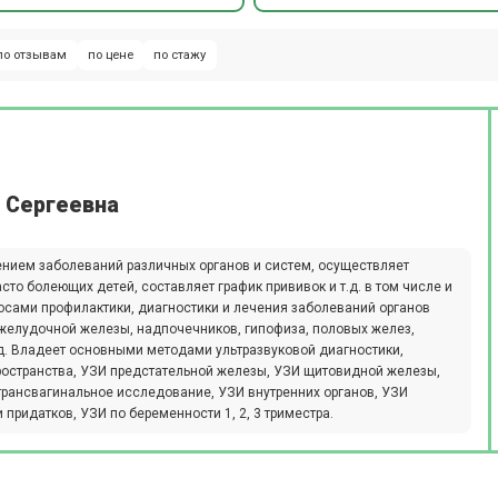
по отзывам
по цене
по стажу
 Сергеевна
ением заболеваний различных органов и систем, осуществляет
то болеющих детей, составляет график прививок и т.д. в том числе и
осами профилактики, диагностики и лечения заболеваний органов
желудочной железы, надпочечников, гипофиза, половых желез,
д. Владеет основными методами ультразвуковой диагностики,
остранства, УЗИ предстательной железы, УЗИ щитовидной железы,
трансвагинальное исследование, УЗИ внутренних органов, УЗИ
 придатков, УЗИ по беременности 1, 2, 3 триместра.