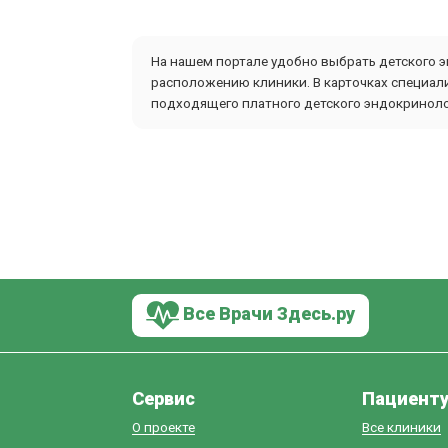
На нашем портале удобно выбрать детского э
расположению клиники. В карточках специали
подходящего платного детского эндокринолог
Все Врачи Здесь.ру
Сервис
Пациент
О проекте
Все клиники