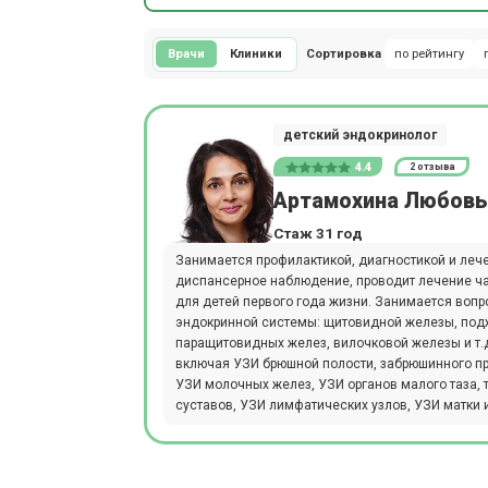
Врачи
Клиники
Сортировка
по рейтингу
детский эндокринолог
4.4
2 отзыва
Артамохина Любовь
Стаж 31 год
Занимается профилактикой, диагностикой и леч
диспансерное наблюдение, проводит лечение час
для детей первого года жизни. Занимается вопр
эндокринной системы: щитовидной железы, под
паращитовидных желез, вилочковой железы и т.
включая УЗИ брюшной полости, забрюшинного пр
УЗИ молочных желез, УЗИ органов малого таза, 
суставов, УЗИ лимфатических узлов, УЗИ матки и