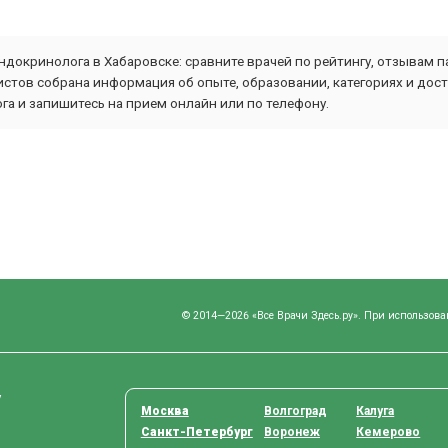
ндокринолога в Хабаровске: сравните врачей по рейтингу, отзывам п
стов собрана информация об опыте, образовании, категориях и дост
а и запишитесь на прием онлайн или по телефону.
© 2014—2026 «Все Врачи Здесь.ру». При использова
у
Москва
Волгоград
Калуга
Санкт-Петербург
Воронеж
Кемерово