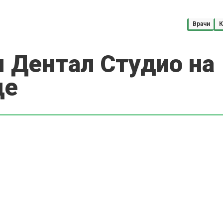
Врачи
К
 Дентал Студио на
це