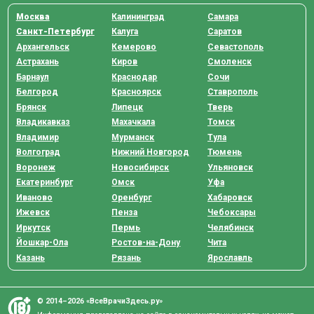
Москва
Калининград
Самара
Санкт-Петербург
Калуга
Саратов
Архангельск
Кемерово
Севастополь
Астрахань
Киров
Смоленск
Барнаул
Краснодар
Сочи
Белгород
Красноярск
Ставрополь
Брянск
Липецк
Тверь
Владикавказ
Махачкала
Томск
Владимир
Мурманск
Тула
Волгоград
Нижний Новгород
Тюмень
Воронеж
Новосибирск
Ульяновск
Екатеринбург
Омск
Уфа
Иваново
Оренбург
Хабаровск
Ижевск
Пенза
Чебоксары
Иркутск
Пермь
Челябинск
Йошкар-Ола
Ростов-на-Дону
Чита
Казань
Рязань
Ярославль
© 2014–2026 «ВсеВрачиЗдесь.ру»