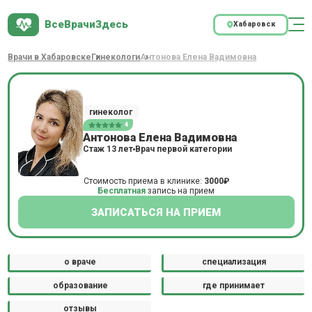
ВсеВрачиЗдесь
Хабаровск
Врачи в Хабаровске
Гинекологи
Антонова Елена Вадимовна
гинеколог
4
Антонова Елена Вадимовна
Стаж 13 лет
Врач первой категории
Стоимость приема в клинике:
3000₽
Бесплатная
запись на прием
ЗАПИСАТЬСЯ НА ПРИЕМ
о враче
специализация
образование
где принимает
отзывы