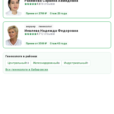
Рахимова Сарвина Хамидовна
4.8
18 отзывов
Прием от 2700 ₽
Стаж 23 года
акушер
гинеколог
Иевлева Надежда Федоровна
4.7
12 отзывов
Прием от 3500 ₽
Стаж 43 года
Гинекологи в районах
Центральный
Железнодорожный
Индустриальный
13
8
1
Все гинекологи в Хабаровске