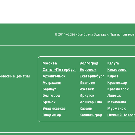
© 2014—2026 «Все Врачи Здесь.ру». При использова
у
Москва
Волгоград
Калуга
Санкт-Петербург
Воронеж
Кемерово
тические центры
Архангельск
Екатеринбург
Киров
Астрахань
Иваново
Краснодар
Барнаул
Ижевск
Красноярск
Белгород
Иркутск
Липецк
Брянск
Йошкар-Ола
Махачкала
Владикавказ
Казань
Мурманск
Владимир
Калининград
Нижний Новго