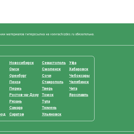
нии материалов гиперссылка на vsevrachizdes.ru обязательна.
Новосибирск
Севастополь
Уфа
Омск
Смоленск
Хабаровск
Оренбург
Сочи
Чебоксары
Пенза
Ставрополь
Челябинск
Пермь
Тверь
Чита
Ростов-на-Дону
Томск
Ярославль
Рязань
Тула
Самара
Тюмень
род
Саратов
Ульяновск