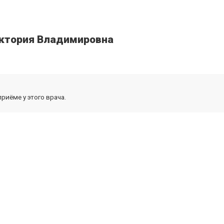
иктория Владимировна
риёме у этого врача.