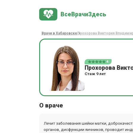
ВсеВрачиЗдесь
Врачи в Хабаровске
Прохорова Виктория Владими
4
Прохорова Викт
Стаж 9 лет
О враче
Лечит заболевания шейки матки, доброкачест
органов, дисфункции яичников, проводит ин