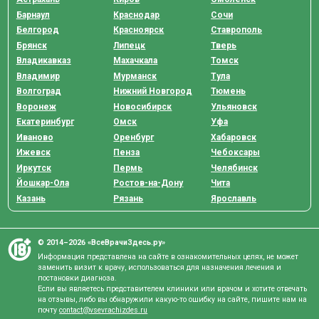
Барнаул
Краснодар
Сочи
Белгород
Красноярск
Ставрополь
Брянск
Липецк
Тверь
Владикавказ
Махачкала
Томск
Владимир
Мурманск
Тула
Волгоград
Нижний Новгород
Тюмень
Воронеж
Новосибирск
Ульяновск
Екатеринбург
Омск
Уфа
Иваново
Оренбург
Хабаровск
Ижевск
Пенза
Чебоксары
Иркутск
Пермь
Челябинск
Йошкар-Ола
Ростов-на-Дону
Чита
Казань
Рязань
Ярославль
© 2014–2026 «ВсеВрачиЗдесь.ру»
Информация представлена на сайте в ознакомительных целях, не может
заменить визит к врачу, использоваться для назначения лечения и
постановки диагноза.
Если вы являетесь представителем клиники или врачом и хотите отвечать
на отзывы, либо вы обнаружили какую-то ошибку на сайте, пишите нам на
почту
contact@vsevrachizdes.ru