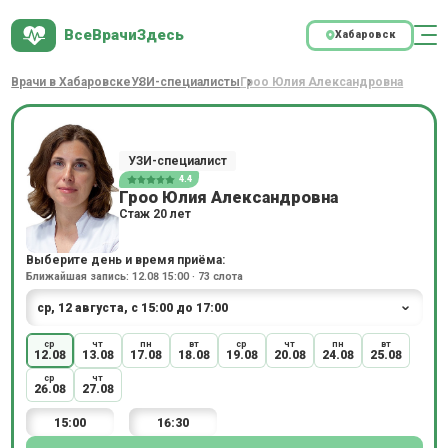
ВсеВрачиЗдесь
Хабаровск
Врачи в Хабаровске
УЗИ-специалисты
Гроо Юлия Александровна
УЗИ-специалист
4.4
Гроо Юлия Александровна
Стаж 20 лет
Выберите день и время приёма:
Ближайшая запись: 12.08 15:00 · 73 слота
ср
чт
пн
вт
ср
чт
пн
вт
12.08
13.08
17.08
18.08
19.08
20.08
24.08
25.08
ср
чт
26.08
27.08
15:00
16:30