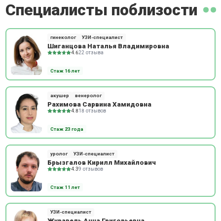
Специалисты поблизости
гинеколог
УЗИ-специалист
Шиганцова Наталья Владимировна
4.6
22 отзыва
Стаж 16 лет
акушер
венеролог
Рахимова Сарвина Хамидовна
4.8
18 отзывов
Стаж 23 года
уролог
УЗИ-специалист
Брызгалов Кирилл Михайлович
4.3
9 отзывов
Стаж 11 лет
УЗИ-специалист
Журавель Анна Григорьевна