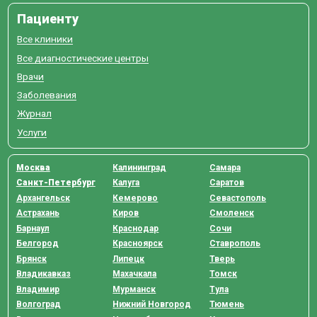
Пациенту
Все клиники
Все диагностические центры
Врачи
Заболевания
Журнал
Услуги
Москва
Калининград
Самара
Санкт-Петербург
Калуга
Саратов
Архангельск
Кемерово
Севастополь
Астрахань
Киров
Смоленск
Барнаул
Краснодар
Сочи
Белгород
Красноярск
Ставрополь
Брянск
Липецк
Тверь
Владикавказ
Махачкала
Томск
Владимир
Мурманск
Тула
Волгоград
Нижний Новгород
Тюмень