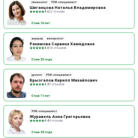
гинеколог
УЗИ-специалист
Шиганцова Наталья Владимировна
4.6
22 отзыва
Стаж 16 лет
акушер
венеролог
Рахимова Сарвина Хамидовна
4.8
18 отзывов
Стаж 23 года
уролог
УЗИ-специалист
Брызгалов Кирилл Михайлович
4.3
9 отзывов
Стаж 11 лет
УЗИ-специалист
Журавель Анна Григорьевна
4.4
4 отзыва
Стаж 22 года