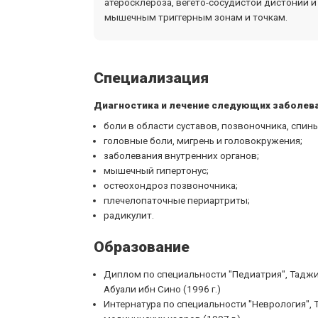
атеросклероза, вегето-сосудистой дистонии 
мышечным триггерным зонам и точкам.
Специализация
Диагностика и лечение следующих заболева
боли в области суставов, позвоночника, спины
головные боли, мигрень и головокружения;
заболевания внутренних органов;
мышечный гипертонус;
остеохондроз позвоночника;
плечелопаточные периартриты;
радикулит.
Образование
Диплом по специальности "Педиатрия", Тадж
Абуали ибн Сино (1996 г.)
Интернатура по специальности "Неврология",