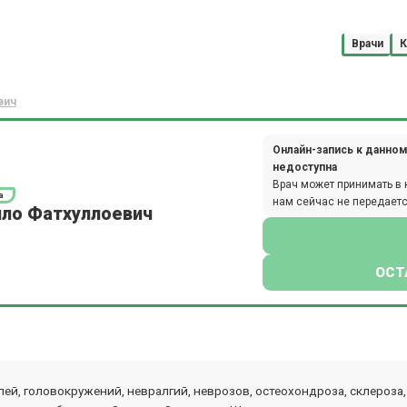
Врачи
К
вич
Онлайн-запись к данном
недоступна
Врач может принимать в 
а
нам сейчас не передаетс
лло Фатхуллоевич
ОСТ
лей, головокружений, невралгий, неврозов, остеохондроза, склероз