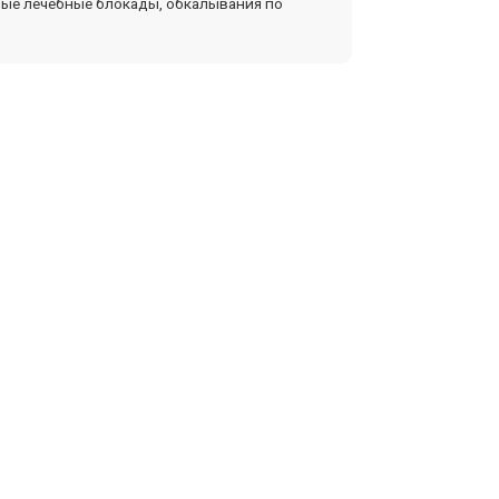
ные лечебные блокады, обкалывания по