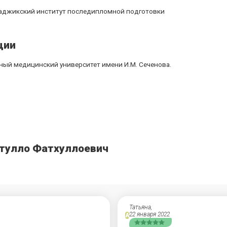
 Таджикский институт последипломной подготовки
ции
ный медицинский университет имени И.М. Сеченова.
ятулло Фатхуллоевич
Татьяна,
22 января 2022
А