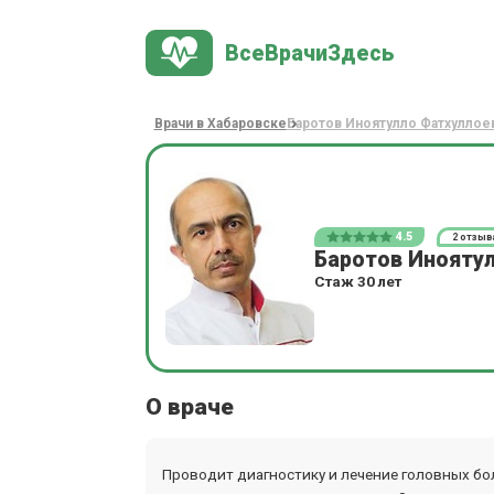
ВсеВрачиЗдесь
Врачи в Хабаровске
Баротов Иноятулло Фатхуллое
4.5
2 отзыв
Баротов Инояту
Стаж 30 лет
О враче
Проводит диагностику и лечение головных бо