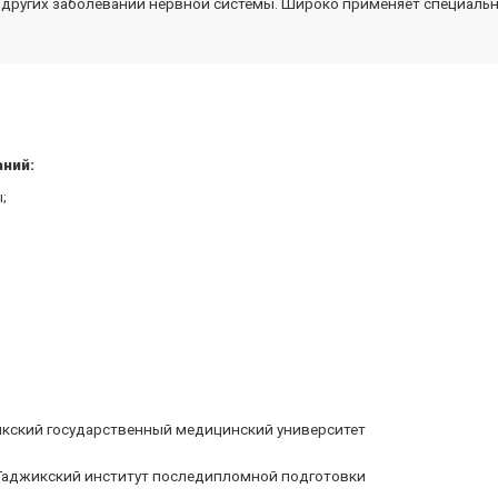
и других заболеваний нервной системы. Широко применяет специаль
ний:
;
икский государственный медицинский университет
 Таджикский институт последипломной подготовки