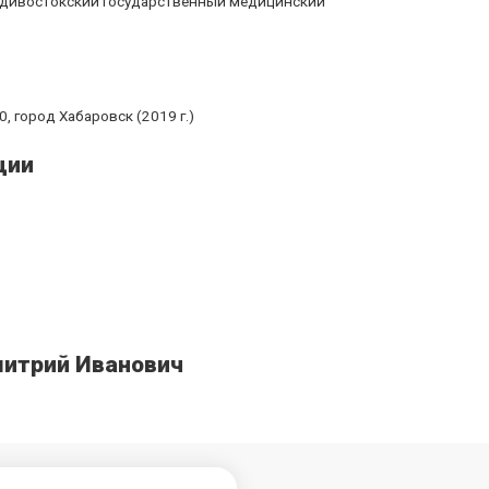
ладивостокский государственный медицинский
, город Хабаровск (2019 г.)
ции
митрий Иванович