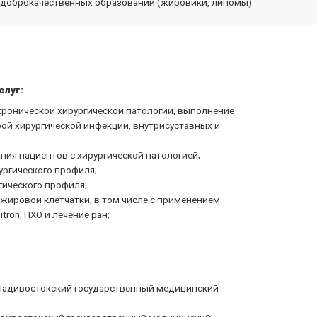
е доброкачественных образований (жировики, липомы).
слуг:
хронической хирургической патологии, выполнение
рой хирургической инфекции, внутрисуставных и
ия пациентов с хирургической патологией;
ргического профиля;
гического профиля;
жировой клетчатки, в том числе с применением
ron, ПХО и лечение ран;
Владивостокский государственный медицинский