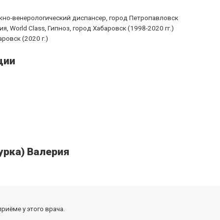
жно-венерологический диспансер, город Петропавловск
я, World Class, Гипноз, город Хабаровск (1998-2020 гг.)
ровск (2020 г.)
ции
урка) Валерия
риёме у этого врача.