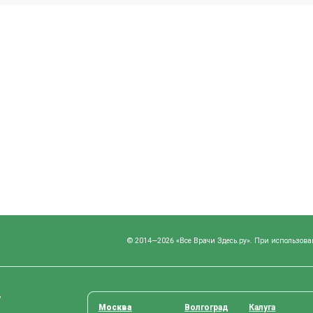
© 2014—2026 «Все Врачи Здесь.ру». При использова
у
Москва
Волгоград
Калуга