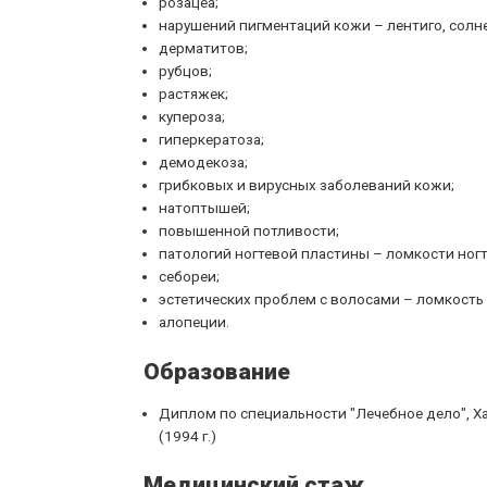
розацеа;
нарушений пигментаций кожи – лентиго, солне
дерматитов;
рубцов;
растяжек;
купероза;
гиперкератоза;
демодекоза;
грибковых и вирусных заболеваний кожи;
натоптышей;
повышенной потливости;
патологий ногтевой пластины – ломкости ногте
себореи;
эстетических проблем с волосами – ломкость 
алопеции.
Образование
Диплом по специальности "Лечебное дело", Х
(1994 г.)
Медицинский стаж