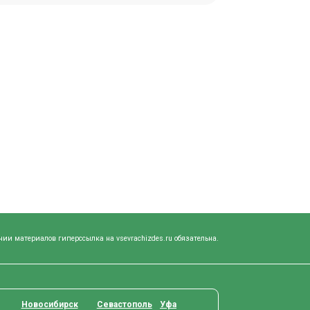
нии материалов гиперссылка на vsevrachizdes.ru обязательна.
Новосибирск
Севастополь
Уфа