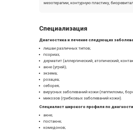
мезотерапии, контурную пластику, биоревитал
Специализация
Диагностика и лечение следующих заболева
лишаи различных типов;
псориаз;
дерматит (аллергический, атопический, конта
акне (угрей);
экзема;
розацеа;
себорея;
вирусных заболеваний кожи (паппиломы, боро
микозов (грибковых заболеваний кожи).
Специалист широкого профиля по диагности
акне;
постакне;
комедонов;