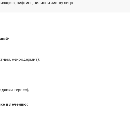
изацию, лифтинг, пилинг и чистку лица.
ний:
ктный, нейродермит);
давки, герпес);
ке и лечению: