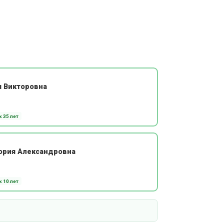
я Викторовна
 35 лет
ория Александровна
 10 лет