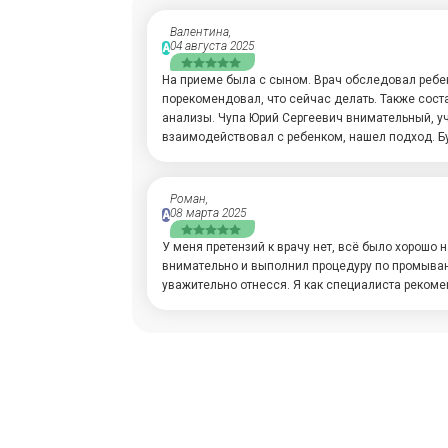
Валентина,
04 августа 2025
А
На приеме была с сыном. Врач обследовал ребе
порекомендовал, что сейчас делать. Также сост
анализы. Чупа Юрий Сергеевич внимательный, у
взаимодействовал с ребенком, нашел подход. Б
Роман,
08 марта 2025
А
У меня претензий к врачу нет, всё было хорошо 
внимательно и выполнил процедуру по промыва
уважительно отнесся. Я как специалиста рекоме