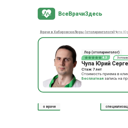
ВсеВрачиЗдесь
Врачи в Хабаровске
Лоры (отоларингологи)
Чупа Ю
Лор (отоларинголог)
4.3
3 отзыв
Чупа Юрий Серг
Стаж 7 лет
Стоимость приема в кли
Бесплатная
запись на п
о враче
специализац