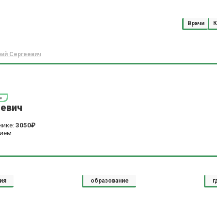
Врачи
К
рий Сергеевич
а
еевич
нике:
3050₽
рием
ия
образование
г