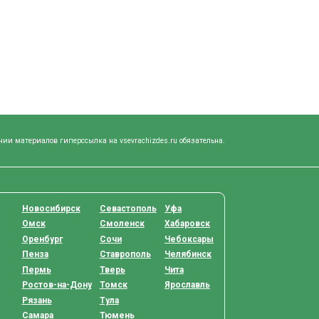
нии материалов гиперссылка на vsevrachizdes.ru обязательна.
Новосибирск
Севастополь
Уфа
Омск
Смоленск
Хабаровск
Оренбург
Сочи
Чебоксары
Пенза
Ставрополь
Челябинск
Пермь
Тверь
Чита
Ростов-на-Дону
Томск
Ярославль
Рязань
Тула
Самара
Тюмень