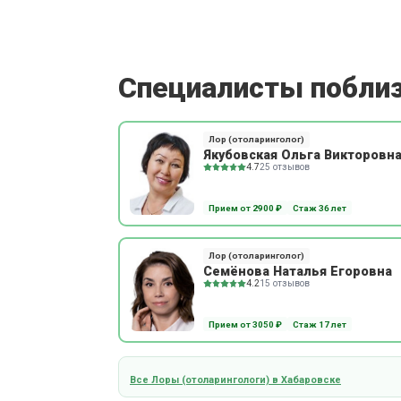
Специалисты побли
Лор (отоларинголог)
Якубовская Ольга Викторовн
4.7
25 отзывов
Прием от 2900 ₽
Стаж 36 лет
Лор (отоларинголог)
Семёнова Наталья Егоровна
4.2
15 отзывов
Прием от 3050 ₽
Стаж 17 лет
Все Лоры (отоларингологи) в Хабаровске