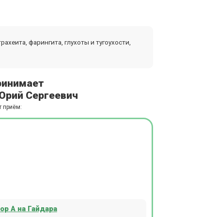
рахеита, фарингита, глухоты и тугоухости,
ринимает
Юрий Сергеевич
т приём:
ор А на Гайдара