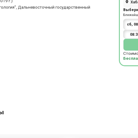
19 г.)
Хаба
гология", Дальневосточный государственный
Выбери
Ближайша
08:3
Стоимо
Беспла
вы