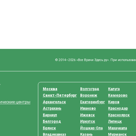
© 2014—2026 «Все Врачи Здесь.ру». При использова
у
Москва
Волгоград
Калуга
Санкт-Петербург
Воронеж
Кемерово
тические центры
Архангельск
Екатеринбург
Киров
Астрахань
Иваново
Краснодар
Барнаул
Ижевск
Красноярск
Белгород
Иркутск
Липецк
Брянск
Йошкар-Ола
Махачкала
Владикавказ
Казань
Мурманск