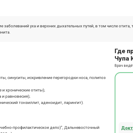
 заболеваний уха и верхних дыхательных путей, в том числе отита, т
инита.
Где п
Чупа 
Врач ведё
ты, синуситы, искривление перегородки носа, полипоз
е и хронические отиты);
 и равновесия);
нический тонзиллит, аденоидит, ларингит).
ечебно-профилактическое дело)", Дальневосточный
Докт