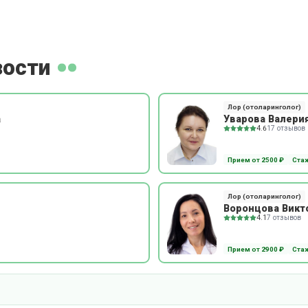
зости
Лор (отоларинголог)
а
Уварова Валери
4.6
17 отзывов
Прием от 2500 ₽
Стаж
Лор (отоларинголог)
Воронцова Викт
4.1
7 отзывов
Прием от 2900 ₽
Стаж