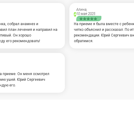
Алина,
10 мая 2025
А
нка, собрал анамнез и
На приеме я была вместе с ребенк
авил план лечения и направил на
четко объяснил и рассказал. По и
чтивый. Он хорошо
рекомендации. Юрий Сергеевич вн
уду его рекомендовать!
обратимся.
на приеме. Он меня осмотрел
нию ушей. Юрий Сергеевич
ндую его.