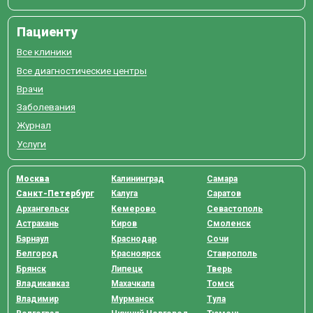
Пациенту
Все клиники
Все диагностические центры
Врачи
Заболевания
Журнал
Услуги
Москва
Калининград
Самара
Санкт-Петербург
Калуга
Саратов
Архангельск
Кемерово
Севастополь
Астрахань
Киров
Смоленск
Барнаул
Краснодар
Сочи
Белгород
Красноярск
Ставрополь
Брянск
Липецк
Тверь
Владикавказ
Махачкала
Томск
Владимир
Мурманск
Тула