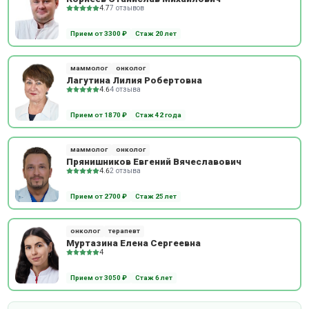
4.7
7 отзывов
Прием от 3300 ₽
Стаж 20 лет
маммолог
онколог
Лагутина Лилия Робертовна
4.6
4 отзыва
Прием от 1870 ₽
Стаж 42 года
маммолог
онколог
Прянишников Евгений Вячеславович
4.6
2 отзыва
Прием от 2700 ₽
Стаж 25 лет
онколог
терапевт
Муртазина Елена Сергеевна
4
Прием от 3050 ₽
Стаж 6 лет