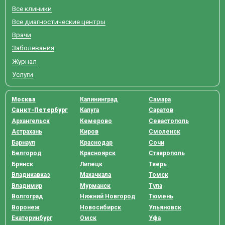
Все клиники
Все диагностические центры
Врачи
Заболевания
Журнал
Услуги
Москва
Калининград
Самара
Санкт-Петербург
Калуга
Саратов
Архангельск
Кемерово
Севастополь
Астрахань
Киров
Смоленск
Барнаул
Краснодар
Сочи
Белгород
Красноярск
Ставрополь
Брянск
Липецк
Тверь
Владикавказ
Махачкала
Томск
Владимир
Мурманск
Тула
Волгоград
Нижний Новгород
Тюмень
Воронеж
Новосибирск
Ульяновск
Екатеринбург
Омск
Уфа