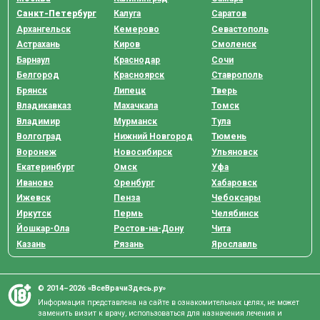
Санкт-Петербург
Калуга
Саратов
Архангельск
Кемерово
Севастополь
Астрахань
Киров
Смоленск
Барнаул
Краснодар
Сочи
Белгород
Красноярск
Ставрополь
Брянск
Липецк
Тверь
Владикавказ
Махачкала
Томск
Владимир
Мурманск
Тула
Волгоград
Нижний Новгород
Тюмень
Воронеж
Новосибирск
Ульяновск
Екатеринбург
Омск
Уфа
Иваново
Оренбург
Хабаровск
Ижевск
Пенза
Чебоксары
Иркутск
Пермь
Челябинск
Йошкар-Ола
Ростов-на-Дону
Чита
Казань
Рязань
Ярославль
© 2014–2026 «ВсеВрачиЗдесь.ру»
Информация представлена на сайте в ознакомительных целях, не может
заменить визит к врачу, использоваться для назначения лечения и