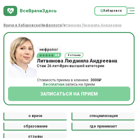
ВсеВрачиЗдесь
Хабаровск
Врачи в Хабаровске
Нефрологи
Литвинова Людмила Андреевна
нефролог
4.4
4 отзыва
Литвинова Людмила Андреевна
Стаж 26 лет
Врач высшей категории
Стоимость приема в клинике:
3000₽
Бесплатная
запись на прием
ЗАПИСАТЬСЯ НА ПРИЕМ
о враче
специализация
образование
где принимает
отзывы