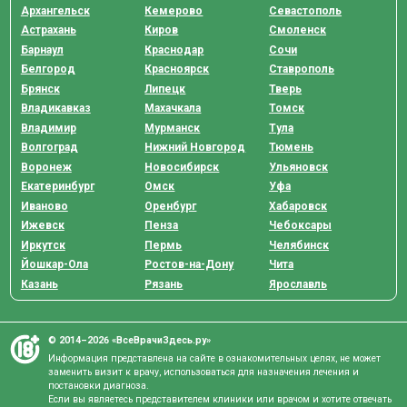
Архангельск
Кемерово
Севастополь
Астрахань
Киров
Смоленск
Барнаул
Краснодар
Сочи
Белгород
Красноярск
Ставрополь
Брянск
Липецк
Тверь
Владикавказ
Махачкала
Томск
Владимир
Мурманск
Тула
Волгоград
Нижний Новгород
Тюмень
Воронеж
Новосибирск
Ульяновск
Екатеринбург
Омск
Уфа
Иваново
Оренбург
Хабаровск
Ижевск
Пенза
Чебоксары
Иркутск
Пермь
Челябинск
Йошкар-Ола
Ростов-на-Дону
Чита
Казань
Рязань
Ярославль
© 2014–2026 «ВсеВрачиЗдесь.ру»
Информация представлена на сайте в ознакомительных целях, не может
заменить визит к врачу, использоваться для назначения лечения и
постановки диагноза.
Если вы являетесь представителем клиники или врачом и хотите отвечать