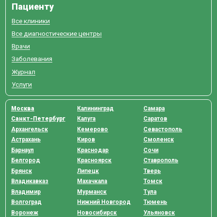
Пациенту
Все клиники
Все диагностические центры
Врачи
Заболевания
Журнал
Услуги
Москва
Калининград
Самара
Санкт-Петербург
Калуга
Саратов
Архангельск
Кемерово
Севастополь
Астрахань
Киров
Смоленск
Барнаул
Краснодар
Сочи
Белгород
Красноярск
Ставрополь
Брянск
Липецк
Тверь
Владикавказ
Махачкала
Томск
Владимир
Мурманск
Тула
Волгоград
Нижний Новгород
Тюмень
Воронеж
Новосибирск
Ульяновск