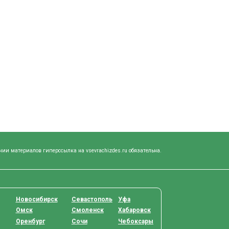
нии материалов гиперссылка на vsevrachizdes.ru обязательна.
Новосибирск
Севастополь
Уфа
Омск
Смоленск
Хабаровск
Оренбург
Сочи
Чебоксары