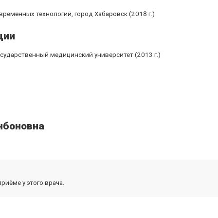
временных технологий, город Хабаровск (2018 г.)
ции
осударственный медицинский университет (2013 г.)
нбоновна
риёме у этого врача.