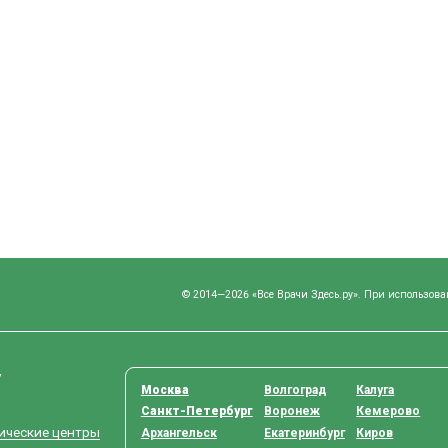
© 2014—2026 «Все Врачи Здесь.ру». При использова
у
Москва
Волгоград
Калуга
Санкт-Петербург
Воронеж
Кемерово
тические центры
Архангельск
Екатеринбург
Киров