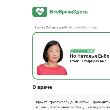
ВсеВрачиЗдесь
Врачи в Хабаровске
Но Наталья Енбоновна
4.3
Но Наталья Енбо
Стаж 31 год
Врач высше
О враче
Врач ультразвуковой диагностики. Проводит 
мочевыделительной системы, щитовидной же