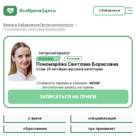
ВсеВрачиЗдесь
Хабаровск
Врачи в Хабаровске
Гастроэнтерологи
Пономарёва Светлана Борисовна
гастроэнтеролог
4.4
3 отзыва
Пономарёва Светлана Борисовна
Стаж 25 лет
Врач высшей категории
Стоимость приема в клинике:
4800₽
Бесплатная
запись на прием
ЗАПИСАТЬСЯ НА ПРИЕМ
о враче
специализация
образование
где принимает