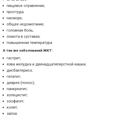
пищевое отравление;
простуда;
насморк;
общее недомогание;
головная боль;
ломота в суставах;
повышенная температура.
А так же заболеваний ЖКТ:
гастрит;
язва желудка и двенадцатиперстной кишки;
дисбактериоз;
гепатит;
диарея (понос);
панкреатит;
холецистит;
эзофагит;
колит;
запор.