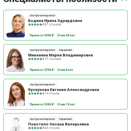
гастроэнтеролог
Бодина Ирина Эдуардовна
4.5
7 отзывов
Прием от 3000 ₽
Стаж 30 лет
гастроэнтеролог
терапевт
Микенина Мария Владимировна
4.1
5 отзывов
Прием от 2700 ₽
Стаж 8 лет
гастроэнтеролог
Кускунова Евгения Александровна
4.1
4 отзыва
Прием от 3500 ₽
Стаж 13 лет
гастроэнтеролог
терапевт
Покотило Оксана Валерьевна
4.6
3 отзыва