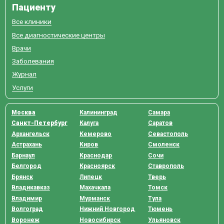
Пациенту
Все клиники
Все диагностические центры
Врачи
Заболевания
Журнал
Услуги
Москва
Калининград
Самара
Санкт-Петербург
Калуга
Саратов
Архангельск
Кемерово
Севастополь
Астрахань
Киров
Смоленск
Барнаул
Краснодар
Сочи
Белгород
Красноярск
Ставрополь
Брянск
Липецк
Тверь
Владикавказ
Махачкала
Томск
Владимир
Мурманск
Тула
Волгоград
Нижний Новгород
Тюмень
Воронеж
Новосибирск
Ульяновск