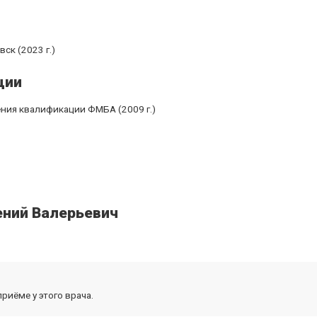
ск (2023 г.)
ции
ения квалификации ФМБА (2009 г.)
ений Валерьевич
риёме у этого врача.