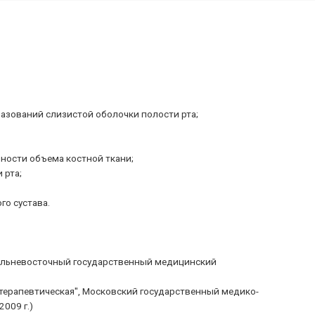
азований слизистой оболочки полости рта;
ности объема костной ткани;
 рта;
о сустава.
альневосточный государственный медицинский
терапевтическая", Московский государственный медико-
009 г.)