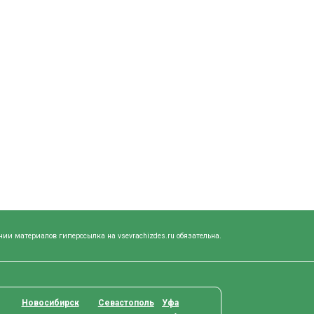
нии материалов гиперссылка на vsevrachizdes.ru обязательна.
Новосибирск
Севастополь
Уфа