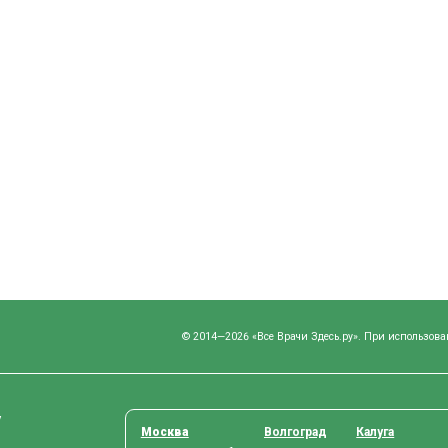
© 2014—2026 «Все Врачи Здесь.ру». При использова
у
Москва
Волгоград
Калуга