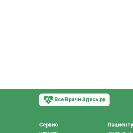
Все Врачи Здесь.ру
Сервис
Пациент
О проекте
Все клиники