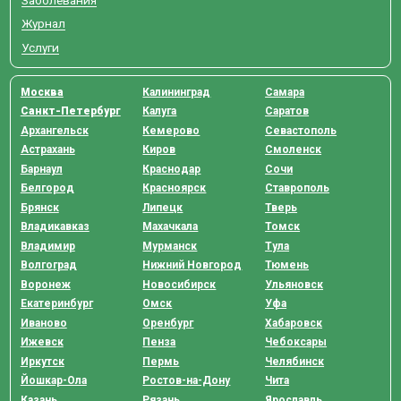
Заболевания
Журнал
Услуги
Москва
Калининград
Самара
Санкт-Петербург
Калуга
Саратов
Архангельск
Кемерово
Севастополь
Астрахань
Киров
Смоленск
Барнаул
Краснодар
Сочи
Белгород
Красноярск
Ставрополь
Брянск
Липецк
Тверь
Владикавказ
Махачкала
Томск
Владимир
Мурманск
Тула
Волгоград
Нижний Новгород
Тюмень
Воронеж
Новосибирск
Ульяновск
Екатеринбург
Омск
Уфа
Иваново
Оренбург
Хабаровск
Ижевск
Пенза
Чебоксары
Иркутск
Пермь
Челябинск
Йошкар-Ола
Ростов-на-Дону
Чита
Казань
Рязань
Ярославль