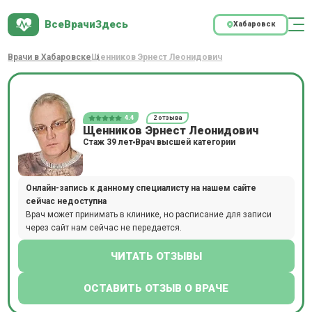
ВсеВрачиЗдесь
Хабаровск
Врачи в Хабаровске
Щенников Эрнест Леонидович
4.4
2 отзыва
Щенников Эрнест Леонидович
Стаж 39 лет
Врач высшей категории
Онлайн-запись к данному специалисту на нашем сайте
сейчас недоступна
Врач может принимать в клинике, но расписание для записи
через сайт нам сейчас не передается.
ЧИТАТЬ ОТЗЫВЫ
ОСТАВИТЬ ОТЗЫВ О ВРАЧЕ