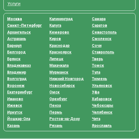
Услуги
Москва
Калининград
Самара
Санкт-Петербург
Калуга
Саратов
Архангельск
Кемерово
Севастополь
Астрахань
Киров
Смоленск
Барнаул
Краснодар
Сочи
Белгород
Красноярск
Ставрополь
Брянск
Липецк
Тверь
Владикавказ
Махачкала
Томск
Владимир
Мурманск
Тула
Волгоград
Нижний Новгород
Тюмень
Воронеж
Новосибирск
Ульяновск
Екатеринбург
Омск
Уфа
Иваново
Оренбург
Хабаровск
Ижевск
Пенза
Чебоксары
Иркутск
Пермь
Челябинск
Йошкар-Ола
Ростов-на-Дону
Чита
Казань
Рязань
Ярославль