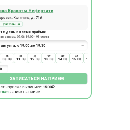
ика Красоты Нефертити
ровск, Калинина, д. 71А
Центральный
те день и время приёма:
я запись: 07.08 19:00 · 93 слота
сб
вт
ср
чт
пт
сб
вт
ср
чт
08.08
11.08
12.08
13.08
14.08
15.08
18.08
19.08
20.08
0
ЗАПИСАТЬСЯ НА ПРИЕМ
сть приема в клинике:
1500₽
тная
запись на прием