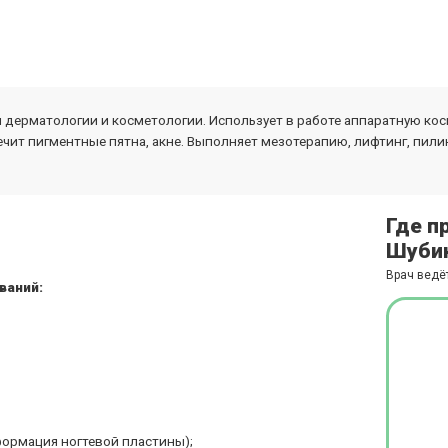
 дерматологии и косметологии. Использует в работе аппаратную кос
чит пигментные пятна, акне. Выполняет мезотерапию, лифтинг, пилинг
Где п
Шубин
Врач ведё
ваний:
формация ногтевой пластины);