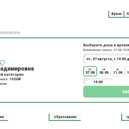
Врачи
К
адимировна
Выберите день и время
Ближайшая запись: 07.08 19:00
а
ладимировна
пт
сб
вт
07.08
08.08
11.08
1
й категории
нике:
1500₽
19:00
рием
ЗА
ия
образование
г