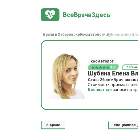
ВсеВрачиЗдесь
Врачи в Хабаровске
Косметологи
Шубина Елена Вл
косметолог
4.6
2 отзыв
Шубина Елена В
Стаж 26 лет
Врач высше
Стоимость приема в кли
Бесплатная
запись на п
о враче
специализац