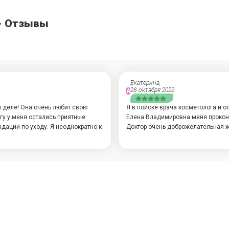
- Отзывы
Екатерина,
28 октября 2022
А
м деле! Она очень любит свою
Я в поиске врача косметолога и о
огу у меня остались приятные
Елена Владимировна меня прокон
ндации по уходу. Я неоднократно к
Доктор очень доброжелательная 