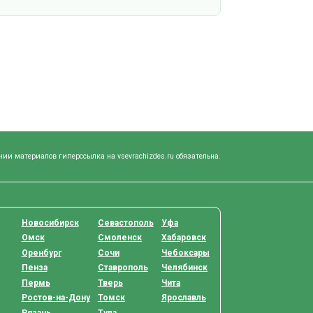
нии материалов гиперссылка на vsevrachizdes.ru обязательна.
Новосибирск
Севастополь
Уфа
Омск
Смоленск
Хабаровск
Оренбург
Сочи
Чебоксары
Пенза
Ставрополь
Челябинск
Пермь
Тверь
Чита
Ростов-на-Дону
Томск
Ярославль
Рязань
Тула