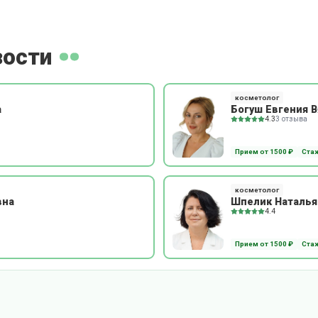
зости
косметолог
а
Богуш Евгения 
4.3
3 отзыва
Прием от 1500 ₽
Стаж
косметолог
вна
Шпелик Наталья
4.4
Прием от 1500 ₽
Стаж