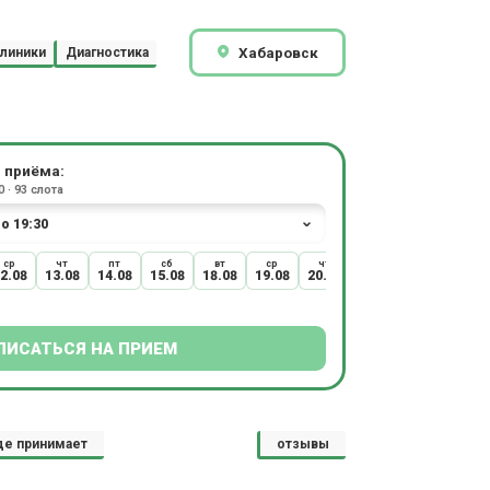
Хабаровск
линики
Диагностика
 приёма:
 · 93 слота
ср
чт
пт
сб
вт
ср
чт
2.08
13.08
14.08
15.08
18.08
19.08
20.08
ПИСАТЬСЯ НА ПРИЕМ
де принимает
отзывы