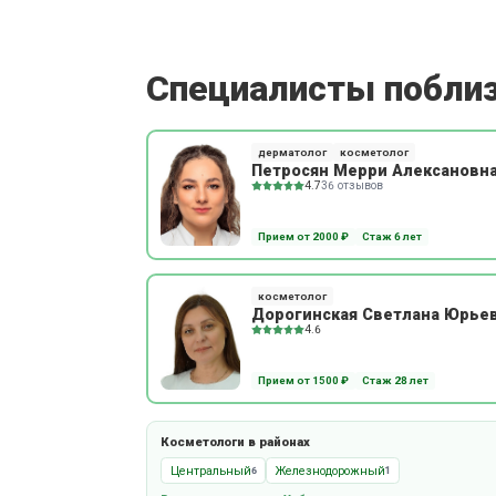
Специалисты побли
дерматолог
косметолог
Петросян Мерри Алексановн
4.7
36 отзывов
Прием от 2000 ₽
Стаж 6 лет
косметолог
Дорогинская Светлана Юрье
4.6
Прием от 1500 ₽
Стаж 28 лет
Косметологи в районах
Центральный
Железнодорожный
6
1