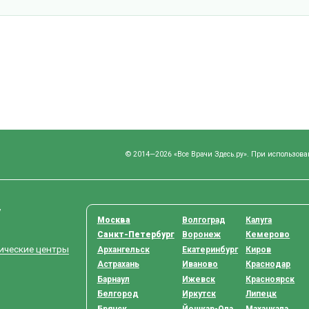
© 2014—2026 «Все Врачи Здесь.ру». При использова
у
Москва
Волгоград
Калуга
Санкт-Петербург
Воронеж
Кемерово
тические центры
Архангельск
Екатеринбург
Киров
Астрахань
Иваново
Краснодар
Барнаул
Ижевск
Красноярск
Белгород
Иркутск
Липецк
Брянск
Йошкар-Ола
Махачкала