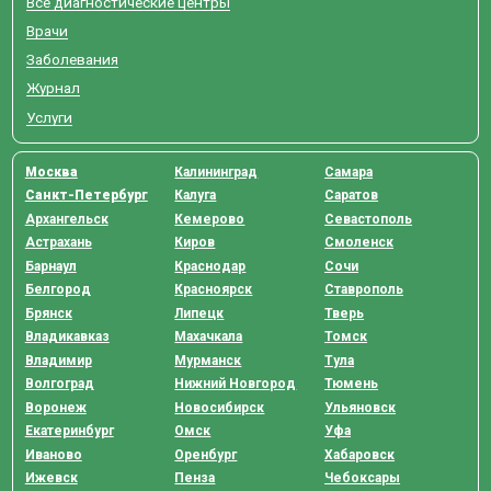
Все диагностические центры
Врачи
Заболевания
Журнал
Услуги
Москва
Калининград
Самара
Санкт-Петербург
Калуга
Саратов
Архангельск
Кемерово
Севастополь
Астрахань
Киров
Смоленск
Барнаул
Краснодар
Сочи
Белгород
Красноярск
Ставрополь
Брянск
Липецк
Тверь
Владикавказ
Махачкала
Томск
Владимир
Мурманск
Тула
Волгоград
Нижний Новгород
Тюмень
Воронеж
Новосибирск
Ульяновск
Екатеринбург
Омск
Уфа
Иваново
Оренбург
Хабаровск
Ижевск
Пенза
Чебоксары