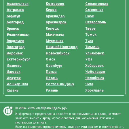
Архангельск
Кемерово
Севастополь
Астрахань
Киров
Смоленск
Барнаул
Краснодар
Сочи
Белгород
Красноярск
Ставрополь
Брянск
Липецк
Тверь
Владикавказ
Махачкала
Томск
Владимир
Мурманск
Тула
Волгоград
Нижний Новгород
Тюмень
Воронеж
Новосибирск
Ульяновск
Екатеринбург
Омск
Уфа
Иваново
Оренбург
Хабаровск
Ижевск
Пенза
Чебоксары
Иркутск
Пермь
Челябинск
Йошкар-Ола
Ростов-на-Дону
Чита
Казань
Рязань
Ярославль
© 2014–2026 «ВсеВрачиЗдесь.ру»
Информация представлена на сайте в ознакомительных целях, не может
заменить визит к врачу, использоваться для назначения лечения и
постановки диагноза.
Если вы являетесь представителем клиники или врачом и хотите отвечать