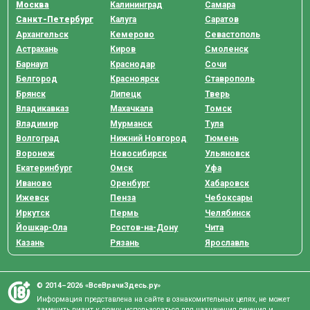
Москва
Калининград
Самара
Санкт-Петербург
Калуга
Саратов
Архангельск
Кемерово
Севастополь
Астрахань
Киров
Смоленск
Барнаул
Краснодар
Сочи
Белгород
Красноярск
Ставрополь
Брянск
Липецк
Тверь
Владикавказ
Махачкала
Томск
Владимир
Мурманск
Тула
Волгоград
Нижний Новгород
Тюмень
Воронеж
Новосибирск
Ульяновск
Екатеринбург
Омск
Уфа
Иваново
Оренбург
Хабаровск
Ижевск
Пенза
Чебоксары
Иркутск
Пермь
Челябинск
Йошкар-Ола
Ростов-на-Дону
Чита
Казань
Рязань
Ярославль
© 2014–2026 «ВсеВрачиЗдесь.ру»
Информация представлена на сайте в ознакомительных целях, не может
заменить визит к врачу, использоваться для назначения лечения и