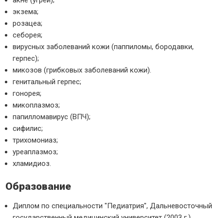
акне (угрей);
экзема;
розацеа;
себорея;
вирусных заболеваний кожи (паппиломы, бородавки,
герпес);
микозов (грибковых заболеваний кожи).
генитальный герпес;
гонорея;
микоплазмоз;
папилломавирус (ВПЧ);
сифилис;
трихомониаз;
уреаплазмоз;
хламидиоз.
Образование
Диплом по специальности "Педиатрия", Дальневосточный
государственный медицинский университет (2003 г.)