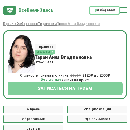
ВсеВрачиЗдесь
Хабаровск
Врачи в Хабаровске
Терапевты
Таран Анна Владленовна
терапевт
4
Таран Анна Владленовна
Стаж 5 лет
Стоимость приема в клинике:
2350₽
2125₽
до
2500₽
Бесплатная
запись на прием
ЗАПИСАТЬСЯ НА ПРИЕМ
о враче
специализация
образование
где принимает
отзывы