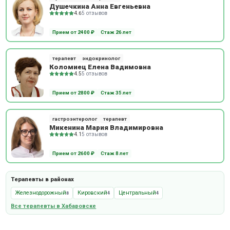
Душечкина Анна Евгеньевна
4.6
5 отзывов
Прием от 2400 ₽
Стаж 26 лет
терапевт
эндокринолог
Коломиец Елена Вадимовна
4.5
5 отзывов
Прием от 2800 ₽
Стаж 35 лет
гастроэнтеролог
терапевт
Микенина Мария Владимировна
4.1
5 отзывов
Прием от 2600 ₽
Стаж 8 лет
Терапевты в районах
Железнодорожный
Кировский
Центральный
8
4
4
Все терапевты в Хабаровске