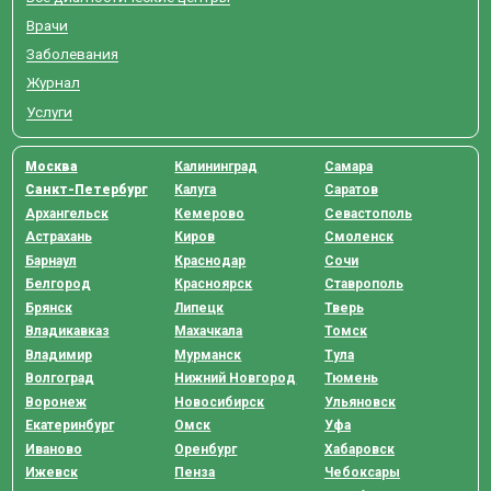
Врачи
Заболевания
Журнал
Услуги
Москва
Калининград
Самара
Санкт-Петербург
Калуга
Саратов
Архангельск
Кемерово
Севастополь
Астрахань
Киров
Смоленск
Барнаул
Краснодар
Сочи
Белгород
Красноярск
Ставрополь
Брянск
Липецк
Тверь
Владикавказ
Махачкала
Томск
Владимир
Мурманск
Тула
Волгоград
Нижний Новгород
Тюмень
Воронеж
Новосибирск
Ульяновск
Екатеринбург
Омск
Уфа
Иваново
Оренбург
Хабаровск
Ижевск
Пенза
Чебоксары