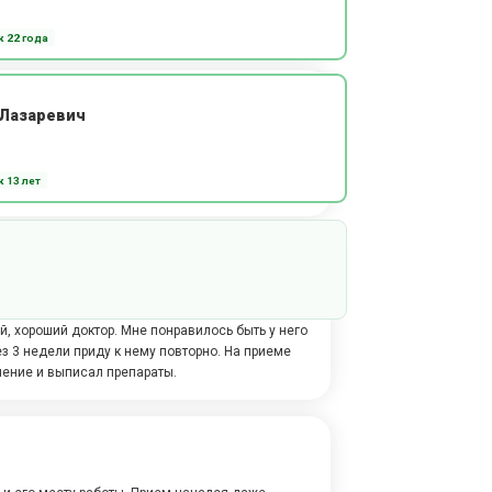
ал таблетки и лекарства. Я был у него первый
ени. Пойду к доктору снова.
 22 года
Лазаревич
ерно 40 минут. Специалист по итогу
дации. Константин Львович профессионал
 13 лет
 продолжу у данного специалиста.
опыту работы, рейтингу и по отзывам. Константин
, хороший доктор. Мне понравилось быть у него
ез 3 недели приду к нему повторно. На приеме
чение и выписал препараты.