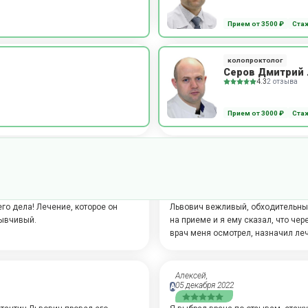
ал рекомендации. Константин
Приняли меня вовремя. Врач выпис
исал мне лечение.
раз. Мне хватило уделенного врем
Прием от 3500 ₽
Стаж
Пользователь скрыл имя,
колопроктолог
23 октября 2023
А
Серов Дмитрий 
4.3
2 отзыва
акже ответил на мои вопросы.
Прием прошел хорошо, длился прим
менты, которые мне не
консультации выдал мне рекомен
Прием от 3000 ₽
Стаж
своего дела. Дальнейшее лечение
Сергей,
27 февраля 2023
А
ендации. Также назначил
Специалиста я нашел на сайте по 
о дела! Лечение, которое он
Львович вежливый, обходительный
зывчивый.
на приеме и я ему сказал, что чер
врач меня осмотрел, назначил ле
Алексей,
05 декабря 2022
А