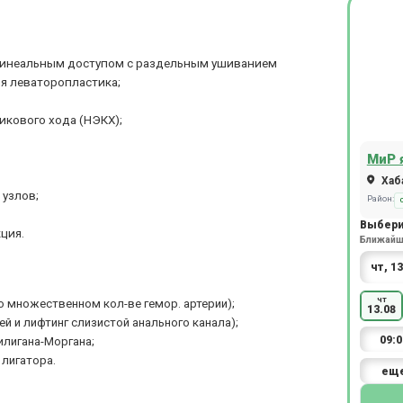
ринеальным доступом с раздельным ушиванием
я леваторопластика;
икового хода (НЭКХ);
МиР 
Хаба
узлов;
Район:
Выбери
ция.
Ближайша
чт
 множественном кол-ве гемор. артерии);
13.08
й и лифтинг слизистой анального канала);
09:0
илигана-Моргана;
 лигатора.
ещ