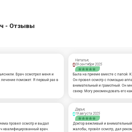
ич - Отзывы
Наталья,
09 сентября 2025
А
ъяснили. Врач осмотрел меня и
Была на приеме вместе с папой. 
 лечение поможет. Я первый раз в
Он провел осмотр с помощью аппа
внимательный и грамотный. Он мн
свекр. Могу рекомендовать его ка
Дарья,
19 августа 2025
А
риема провел осмотр и выдал
Доктор вежливый и внимательный.
ч квалифицированный врач.
жалобы, провёл осмотр, дал реко