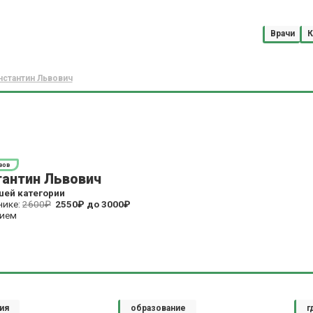
Врачи
К
нстантин Львович
вов
тантин Львович
шей категории
нике:
2600₽
2550₽
до
3000₽
рием
ия
образование
г