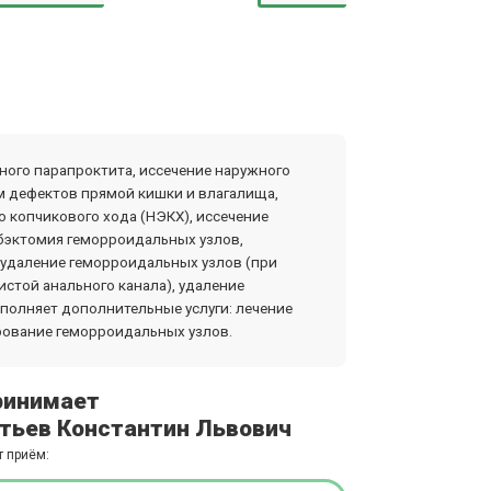
ного парапроктита, иссечение наружного
 дефектов прямой кишки и влагалища,
 копчикового хода (НЭКХ), иссечение
бэктомия геморроидальных узлов,
 удаление геморроидальных узлов (при
истой анального канала), удаление
полняет дополнительные услуги: лечение
рование геморроидальных узлов.
ринимает
тьев Константин Львович
т приём: