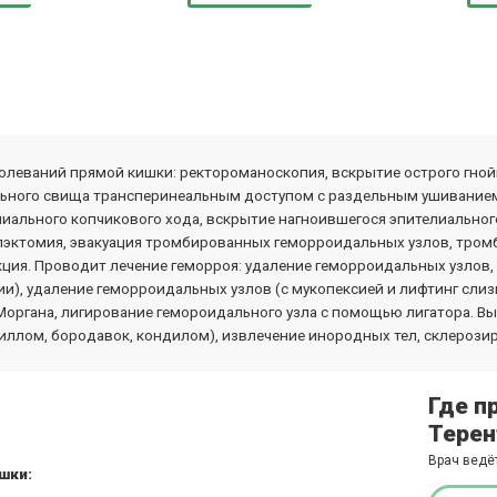
болеваний прямой кишки: ректороманоскопия, вскрытие острого гной
льного свища трансперинеальным доступом с раздельным ушиванием
иального копчикового хода, вскрытие нагноившегося эпителиального
пэктомия, эвакуация тромбированных геморроидальных узлов, тром
ия. Проводит лечение геморроя: удаление геморроидальных узлов,
и), удаление геморроидальных узлов (с мукопексией и лифтинг слиз
органа, лигирование гемороидального узла с помощью лигатора. Вы
иллом, бородавок, кондилом), извлечение инородных тел, склерози
Где п
Терен
Врач ведё
ишки: