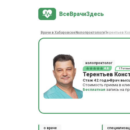
ВсеВрачиЗдесь
Врачи в Хабаровске
Колопроктологи
Терентьев Ко
колопроктолог
4.8
17 отзы
Терентьев Конс
Стаж 42 года
Врач выс
Стоимость приема в кли
Бесплатная
запись на п
о враче
специализац