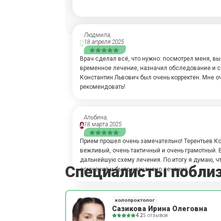
Людмила,
18 апреля 2025
А
Врач сделал всё, что нужно: посмотрел меня, 
временное лечение, назначил обследование и с
Константин Львович был очень корректен. Мне о
рекомендовать!
Альбина,
18 марта 2025
А
Прием прошел очень замечательно! Терентьев К
вежливый, очень тактичный и очень грамотный. 
дальнейшую схему лечения. По итогу я думаю, ч
Специалисты побли
сомнения и было назначено лечение.
Ольга,
колопроктолог
04 марта 2025
А
Сазикова Ирина Олеговна
4.2
5 отзывов