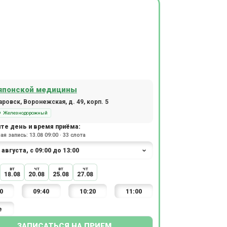
японской медицины
ровск, Воронежская, д. 49, корп. 5
Железнодорожный
те день и время приёма:
я запись: 13.08 09:00 · 33 слота
вт
чт
вт
чт
18.08
20.08
25.08
27.08
0
09:40
10:20
11:00
е
ЗАПИСАТЬСЯ НА ПРИЕМ