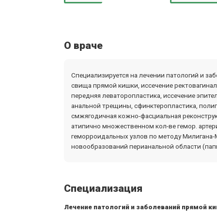
О враче
Специализируется на лечении патологий и за
свища прямой кишки, иссечение ректовагина
передняя леваторопластика, иссечение эпител
анальной трещины, сфинктеропластика, поли
смжягодичная кожно-фасциальная реконструкц
атипично множественном кол-ве гемор. артери
геморроидальных узлов по методу Милигана-М
новообразований перианальной области (пап
Специализация
Лечение патологий и заболеваний прямой к