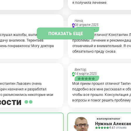
я получила лечение.
Нина,
08 апреля 2025
А
ПОКАЗАТЬ ЕЩЕ
выслушал жалобы, выписал
Все прошло отлично! Константин 
дачу анализов. Терентьев
проблемы. Лечение и рекомендаци
чень понравилось! Могу доктора
отзывчивый и внимательный. Я сч
обязательно приду снова.
Виктор,
14 марта 2025
А
онстантин Львович очень
Мой прием прошел отлично! Такти
Врач назначил и разработал
подробно все мне рассказал и об
то разъяснились некоторые мои
чтобы все прошло. Консультация д
зости
вопросы и помог решить проблему
Ширинкул,
колопроктолог
19 февраля 2025
А
Нужных Алексан
4.6
3 отзыва