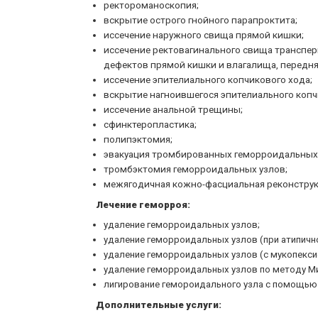
ректороманоскопия;
вскрытие острого гнойного парапроктита;
иссечение наружного свища прямой кишки;
иссечение ректовагинального свища транспе
дефектов прямой кишки и влагалища, передня
иссечение эпителиального копчикового хода;
вскрытие нагноившегося эпителиального копч
иссечение анальной трещины;
сфинктеропластика;
полипэктомия;
эвакуация тромбированных геморроидальных 
тромбэктомия геморроидальных узлов;
межягодичная кожно-фасциальная реконструк
Лечение геморроя:
удаление геморроидальных узлов;
удаление геморроидальных узлов (при атипично
удаление геморроидальных узлов (с мукопексие
удаление геморроидальных узлов по методу М
лигирование гемороидального узла с помощью
Дополнительные услуги: