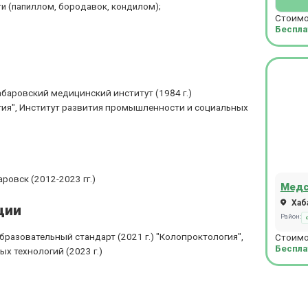
и (папиллом, бородавок, кондилом);
Стоимо
Беспла
баровский медицинский институт (1984 г.)
гия", Институт развития промышленности и социальных
ровск (2012-2023 гг.)
Медс
Хаба
ции
Район:
разовательный стандарт (2021 г.) "Колопроктология",
Стоимо
Беспла
х технологий (2023 г.)