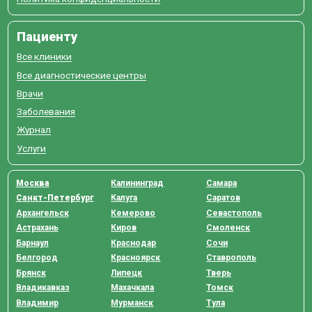
Пациенту
Все клиники
Все диагностические центры
Врачи
Заболевания
Журнал
Услуги
Москва
Калининград
Самара
Санкт-Петербург
Калуга
Саратов
Архангельск
Кемерово
Севастополь
Астрахань
Киров
Смоленск
Барнаул
Краснодар
Сочи
Белгород
Красноярск
Ставрополь
Брянск
Липецк
Тверь
Владикавказ
Махачкала
Томск
Владимир
Мурманск
Тула