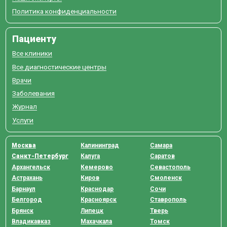
Политика конфиденциальности
Пациенту
Все клиники
Все диагностические центры
Врачи
Заболевания
Журнал
Услуги
Москва
Калининград
Самара
Санкт-Петербург
Калуга
Саратов
Архангельск
Кемерово
Севастополь
Астрахань
Киров
Смоленск
Барнаул
Краснодар
Сочи
Белгород
Красноярск
Ставрополь
Брянск
Липецк
Тверь
Владикавказ
Махачкала
Томск