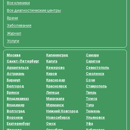
Все клиники
Все диагностические центры
Врачи
Заболевания
Журнал
Услуги
Москва
Калининград
Самара
Санкт-Петербург
Калуга
Саратов
Архангельск
Кемерово
Севастополь
Астрахань
Киров
Смоленск
Барнаул
Краснодар
Сочи
Белгород
Красноярск
Ставрополь
Брянск
Липецк
Тверь
Владикавказ
Махачкала
Томск
Владимир
Мурманск
Тула
Волгоград
Нижний Новгород
Тюмень
Воронеж
Новосибирск
Ульяновск
Екатеринбург
Омск
Уфа
Иваново
Оренбург
Хабаровск