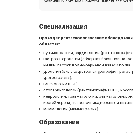
различных органом и систем. Выполняет рентг
Специализация
Проводит рентгенологические обследовани
областях:
пульмонологии, кардиологии (рентгенография 
гастроэнтерологии (обзорная брюшной полост
кишки, пассаж водно-бариевой взвеси по ЖКТ,
урологии (в/в экскреторная урография, ретро
уретрография);
гинекологии (ГСГ);
отоларингологии (рентгенография ППН, носогл
неврологии, травматологии, ревматологии, эн
костей черепа, позвоночника,верхних и нижни
маммологии (маммография).
Образование