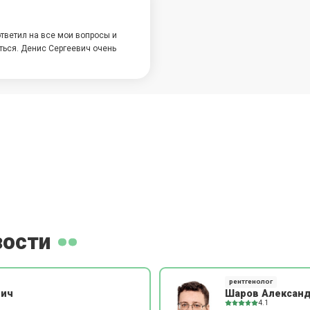
тветил на все мои вопросы и
ться. Денис Сергеевич очень
зости
рентгенолог
вич
Шаров Александ
4.1