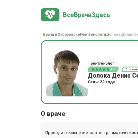
ВсеВрачиЗдесь
Врачи в Хабаровске
Рентгенологи
Долока Денис С
рентгенолог
4.6
1 отзыв
Долока Денис С
Стаж 22 года
О враче
Проводит выяснение костно-травматические 