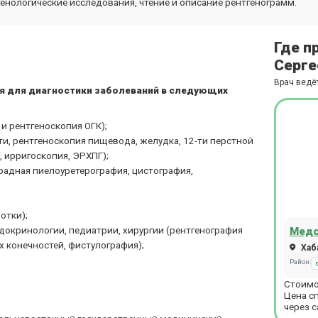
енологические исследования, чтение и описание рентгенограмм.
Где п
Серге
Врач ведё
я для диагностики заболеваний в следующих
и рентгеноскопия ОГК);
и, рентгеноскопия пищевода, желудка, 12-ти перстной
 ирригоскопия, ЭРХПГ);
градная пиелоуретерография, цистография,
отки);
докринологии, педиатрии, хирургии (рентгенография
Медс
х конечностей, фистулография);
Хаба
Район:
Стоимо
Цена с
через с