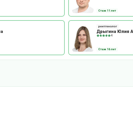
Стаж 11 лет
рентгенолог
на
Дрыгина Юлия А
4
Стаж 16 лет