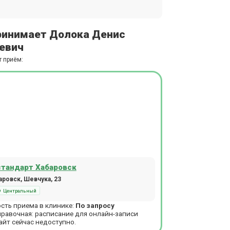
ринимает Долока Денис
евич
т приём:
тандарт Хабаровск
ровск, Шевчука, 23
Центральный
сть приема в клинике:
По запросу
правочная: расписание для онлайн-записи
айт сейчас недоступно.