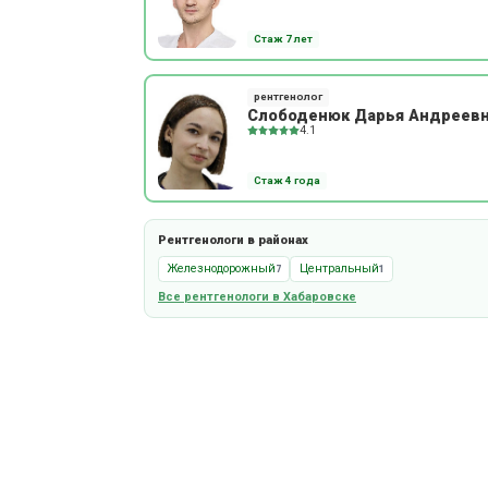
Стаж 7 лет
рентгенолог
Слободенюк Дарья Андреев
4.1
Стаж 4 года
Рентгенологи в районах
Железнодорожный
Центральный
7
1
Все рентгенологи в Хабаровске