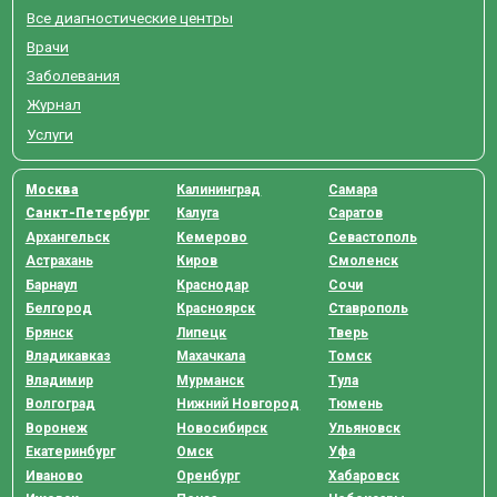
Все диагностические центры
Врачи
Заболевания
Журнал
Услуги
Москва
Калининград
Самара
Санкт-Петербург
Калуга
Саратов
Архангельск
Кемерово
Севастополь
Астрахань
Киров
Смоленск
Барнаул
Краснодар
Сочи
Белгород
Красноярск
Ставрополь
Брянск
Липецк
Тверь
Владикавказ
Махачкала
Томск
Владимир
Мурманск
Тула
Волгоград
Нижний Новгород
Тюмень
Воронеж
Новосибирск
Ульяновск
Екатеринбург
Омск
Уфа
Иваново
Оренбург
Хабаровск