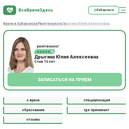
ВсеВрачиЗдесь
Хабаровск
Врачи в Хабаровске
Рентгенологи
Дрыгина Юлия Алексеевна
рентгенолог
4
Дрыгина Юлия Алексеевна
Стаж 16 лет
ЗАПИСАТЬСЯ НА ПРИЕМ
о враче
специализация
образование
где принимает
отзывы